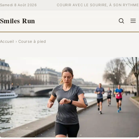
Samedi 8 Août 2026
COURIR AVEC LE SOURIRE, À SON RYTHME
BIEN-ÊTRE
Smiles Run
COURSE À PIED
Rechercher
Accueil
›
Course à pied
CHERCHER
:
PRÉVENTION & SANTÉ ACTIVE