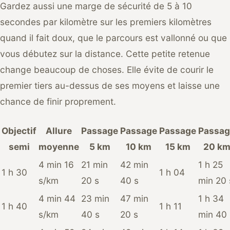
Gardez aussi une marge de sécurité de 5 à 10
secondes par kilomètre sur les premiers kilomètres
quand il fait doux, que le parcours est vallonné ou que
vous débutez sur la distance. Cette petite retenue
change beaucoup de choses. Elle évite de courir le
premier tiers au-dessus de ses moyens et laisse une
chance de finir proprement.
Objectif
Allure
Passage
Passage
Passage
Passag
semi
moyenne
5 km
10 km
15 km
20 k
4 min 16
21 min
42 min
1 h 25
1 h 30
1 h 04
s/km
20 s
40 s
min 20 
4 min 44
23 min
47 min
1 h 34
1 h 40
1 h 11
s/km
40 s
20 s
min 40 