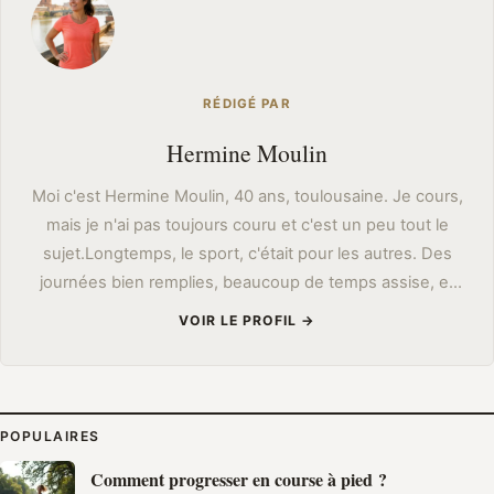
RÉDIGÉ PAR
Hermine Moulin
Moi c'est Hermine Moulin, 40 ans, toulousaine. Je cours,
mais je n'ai pas toujours couru et c'est un peu tout le
sujet.Longtemps, le sport, c'était pour les autres. Des
journées bien remplies, beaucoup de temps assise, et
vers la trentaine ce moment un peu vexant où je me
VOIR LE PROFIL →
suis retrouvée essoufflée en montant deux étages. J'ai
voulu m'y mettre « sérieusement » du jour au lendemain
: je suis partie trop vite, trop fort, et j'ai détesté ça. Il m'a
fallu recommencer autrement, en alternant deux
POPULAIRES
minutes de marche et deux minutes de course le long
Comment progresser en course à pied ?
du Canal du Midi, avant que ça devienne tenable.Mon