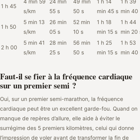
4 min 59
24 min
49 min
1 h 14
1 h 39
1 h 45
s/km
55 s
50 s
min 45 s
min 40 
5 min 13
26 min
52 min
1 h 18
1 h 44
1 h 50
s/km
05 s
10 s
min 15 s
min 20 
5 min 41
28 min
56 min
1 h 25
1 h 53
2 h 00
s/km
25 s
50 s
min 15 s
min 40 
Faut-il se fier à la fréquence cardiaque
sur un premier semi ?
Oui, sur un premier semi-marathon, la fréquence
cardiaque peut être un excellent garde-fou. Quand on
manque de repères d’allure, elle aide à éviter le
surrégime des 5 premiers kilomètres, celui qui donne
l’impression de voler avant de transformer la fin de