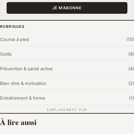
sans.Une chose que je veux dire clairement : je ne suis
JE M’ABONNE
ni médecin ni coach diplômée. Quand un sujet touche à
la santé, je m'en tiens aux principes généraux et je vous
invite à consulter un professionnel. Le reste du temps,
RUBRIQUES
on court avec le sourire, et à son rythme.
Course à pied
(15)
Outils
(9)
Prévention & santé active
(4)
Bien-être & motivation
(2)
Entraînement & forme
(1)
EMPLACEMENT PUB
À lire aussi